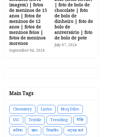
imagem) | fotos
| foto de bolo de
de meninos de 15
chocolate | foto
anos | fotos de
de bolo de
meninos de 12
dinheiro | foto de
anos | fotos de
bolo de
meninos feios |
aniversário | foto
fotos de meninos
de bolo de pote
morenos
July 07, 2024
September 04, 2024
Main Tags
Chemistry
Lyrics
Mcq Dibo
SSC
Textile
Trending
উক্তি
কবিতা
জ্ঞান
ডিজাইন
নামের অর্থ