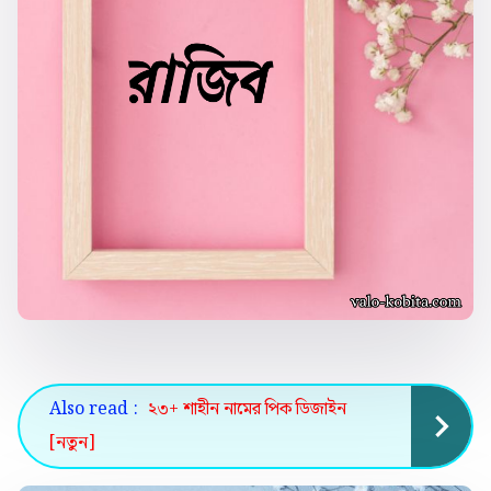
Also read :
২৩+ শাহীন নামের পিক ডিজাইন
[নতুন]