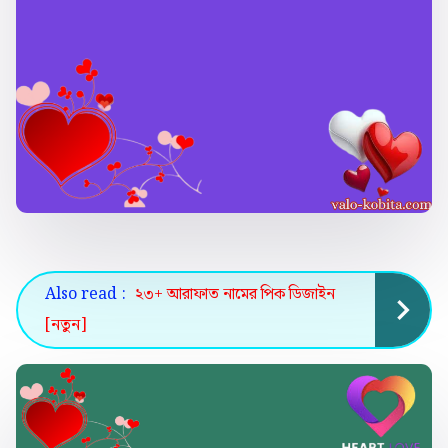
Also read :
২৩+ আরাফাত নামের পিক ডিজাইন
[নতুন]