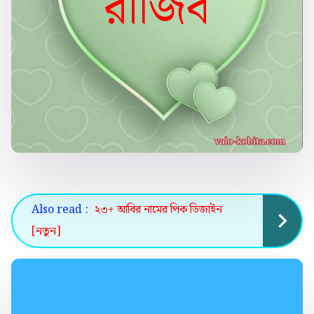
Also read :
২৩+ আবির নামের পিক ডিজাইন
[নতুন]