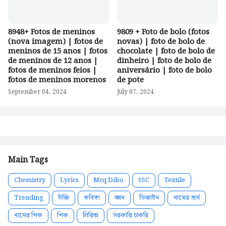
8948+ Fotos de meninos
9809 + Foto de bolo (fotos
(nova imagem) | fotos de
novas) | foto de bolo de
meninos de 15 anos | fotos
chocolate | foto de bolo de
de meninos de 12 anos |
dinheiro | foto de bolo de
fotos de meninos feios |
aniversário | foto de bolo
fotos de meninos morenos
de pote
September 04, 2024
July 07, 2024
Main Tags
Chemistry
Lyrics
Mcq Dibo
SSC
Textile
Trending
উক্তি
কবিতা
জ্ঞান
ডিজাইন
নামের অর্থ
নামের পিক
পিক
লিরিক্স
সরকারি চাকরি