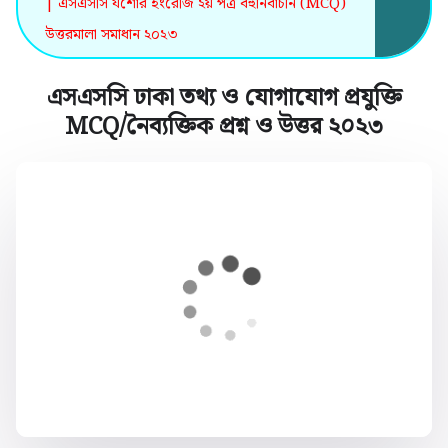
| এসএসসি যশোর ইংরেজি ২য় পত্র বহুনির্বাচনি (MCQ)
উত্তরমালা সমাধান ২০২৩
এসএসসি ঢাকা তথ্য ও যোগাযোগ প্রযুক্তি
MCQ/নৈব্যক্তিক প্রশ্ন ও উত্তর ২০২৩