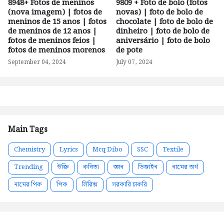
8948+ Fotos de meninos
9809 + Foto de bolo (fotos
(nova imagem) | fotos de
novas) | foto de bolo de
meninos de 15 anos | fotos
chocolate | foto de bolo de
de meninos de 12 anos |
dinheiro | foto de bolo de
fotos de meninos feios |
aniversário | foto de bolo
fotos de meninos morenos
de pote
September 04, 2024
July 07, 2024
Main Tags
Chemistry
Lyrics
Mcq Dibo
SSC
Textile
Trending
উক্তি
কবিতা
জ্ঞান
ডিজাইন
নামের অর্থ
নামের পিক
পিক
লিরিক্স
সরকারি চাকরি