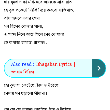
হায় ধুমধাডাকা মস্তি হবে আজকে সারা রাত
হে বুক পকেটে জিগ্রি নিয়ে করবো বাজিমাত,
আয় জমবে এবার খেলা
সব হিসেব বোঝার পালা,
এ পাঙ্গা নিলে আস্ত গিলে নেব রে শালা।
হে রাগাডা রাগাডা রাগাডা ..
Also read :
Bhagaban Lyrics |
ভগবান লিরিক্স
হো কুয়াশা কেটেছে, চাঁদ ও উঠেছে
নেশায় মন ছড়ালো সীমানা।
হো হো হো কুয়াশা কেটেছে, চাঁদ ও উঠেছে