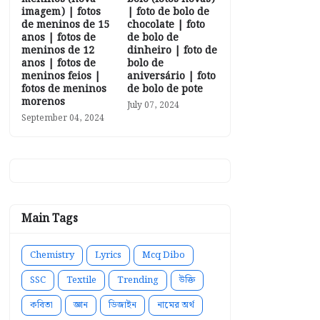
imagem) | fotos
| foto de bolo de
de meninos de 15
chocolate | foto
anos | fotos de
de bolo de
meninos de 12
dinheiro | foto de
anos | fotos de
bolo de
meninos feios |
aniversário | foto
fotos de meninos
de bolo de pote
morenos
July 07, 2024
September 04, 2024
Main Tags
Chemistry
Lyrics
Mcq Dibo
SSC
Textile
Trending
উক্তি
কবিতা
জ্ঞান
ডিজাইন
নামের অর্থ