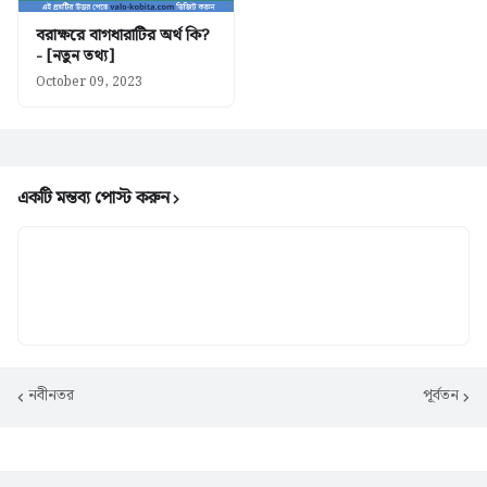
বরাক্ষরে বাগধারাটির অর্থ কি?
- [নতুন তথ্য]
October 09, 2023
একটি মন্তব্য পোস্ট করুন
নবীনতর
পূর্বতন