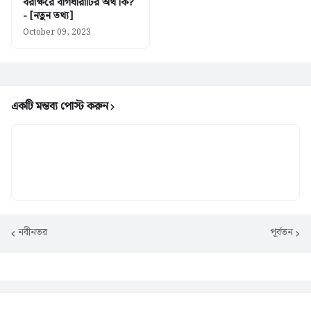
বরাক্ষরে বাগধারাটির অর্থ কি?
- [নতুন তথ্য]
October 09, 2023
একটি মন্তব্য পোস্ট করুন
নবীনতর
পূর্বতন