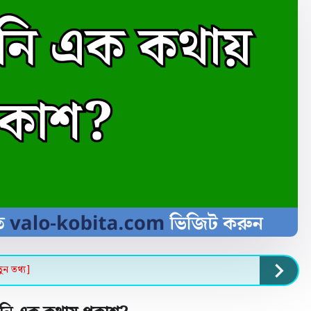
ুন তথ্য]