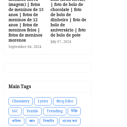
imagem) | fotos
| foto de bolo de
de meninos de 15
chocolate | foto
anos | fotos de
de bolo de
meninos de 12
dinheiro | foto de
anos | fotos de
bolo de
meninos feios |
aniversário | foto
fotos de meninos
de bolo de pote
morenos
July 07, 2024
September 04, 2024
Main Tags
Chemistry
Lyrics
Mcq Dibo
SSC
Textile
Trending
উক্তি
কবিতা
জ্ঞান
ডিজাইন
নামের অর্থ