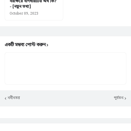
বরাক্ষরে বাগধারাটির অর্থ কি?
- [নতুন তথ্য]
October 09, 2023
একটি মন্তব্য পোস্ট করুন
নবীনতর
পূর্বতন