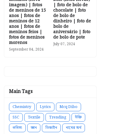
imagem) | fotos
| foto de bolo de
de meninos de 15
chocolate | foto
anos | fotos de
de bolo de
meninos de 12
dinheiro | foto de
anos | fotos de
bolo de
meninos feios |
aniversário | foto
fotos de meninos
de bolo de pote
morenos
July 07, 2024
September 04, 2024
Main Tags
Chemistry
Lyrics
Mcq Dibo
SSC
Textile
Trending
উক্তি
কবিতা
জ্ঞান
ডিজাইন
নামের অর্থ