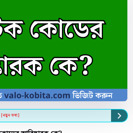
- [নতুন তথ্য]