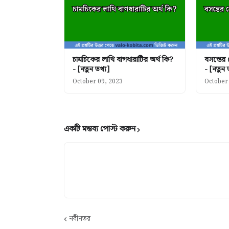
চামচিকের লাথি বাগধারাটির অর্থ কি?
বসন্তের
- [নতুন তথ্য]
- [নতুন 
October 09, 2023
October
একটি মন্তব্য পোস্ট করুন
নবীনতর