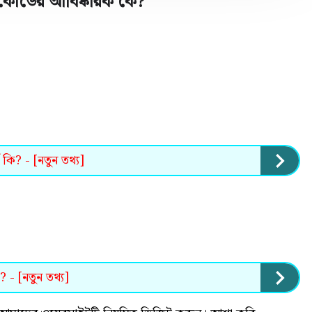
কোডের আবিষ্কারক কে
?
 কি? - [নতুন তথ্য]
? - [নতুন তথ্য]