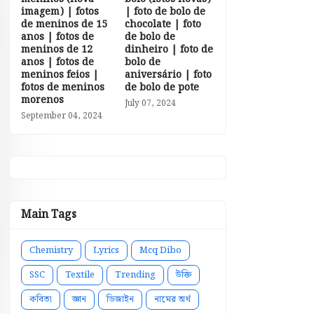
imagem) | fotos
| foto de bolo de
de meninos de 15
chocolate | foto
anos | fotos de
de bolo de
meninos de 12
dinheiro | foto de
anos | fotos de
bolo de
meninos feios |
aniversário | foto
fotos de meninos
de bolo de pote
morenos
July 07, 2024
September 04, 2024
Main Tags
Chemistry
Lyrics
Mcq Dibo
SSC
Textile
Trending
উক্তি
কবিতা
জ্ঞান
ডিজাইন
নামের অর্থ