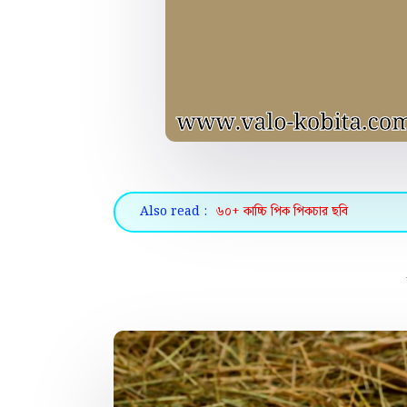
Also read :
৬০+ কাচ্চি পিক পিকচার ছবি