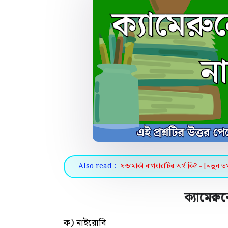
Also read :
ষন্ডামার্কা বাগধারাটির অর্থ কি? - [নতুন তথ
ক্যামেরু
ক) নাইরোবি