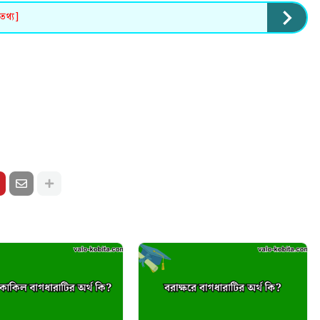
তথ্য]