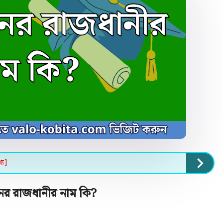
্য]
নের রাজধানীর নাম কি
?