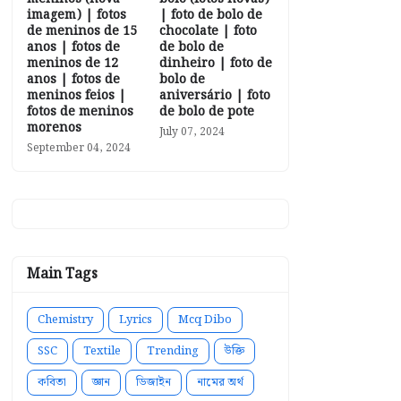
imagem) | fotos
| foto de bolo de
de meninos de 15
chocolate | foto
anos | fotos de
de bolo de
meninos de 12
dinheiro | foto de
anos | fotos de
bolo de
meninos feios |
aniversário | foto
fotos de meninos
de bolo de pote
morenos
July 07, 2024
September 04, 2024
Main Tags
Chemistry
Lyrics
Mcq Dibo
SSC
Textile
Trending
উক্তি
কবিতা
জ্ঞান
ডিজাইন
নামের অর্থ