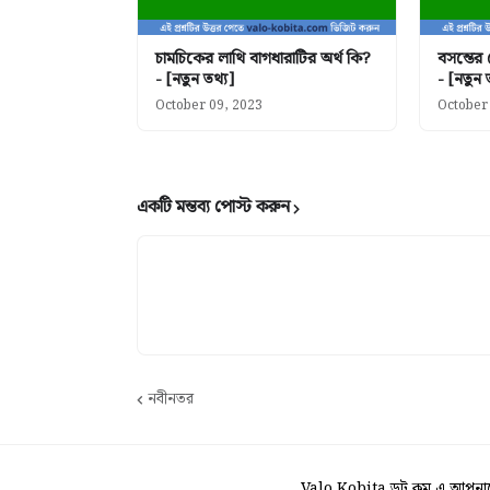
চামচিকের লাথি বাগধারাটির অর্থ কি?
বসন্তের
- [নতুন তথ্য]
- [নতুন 
October 09, 2023
October
একটি মন্তব্য পোস্ট করুন
নবীনতর
Valo Kobita ডট কম এ আপনাকে 