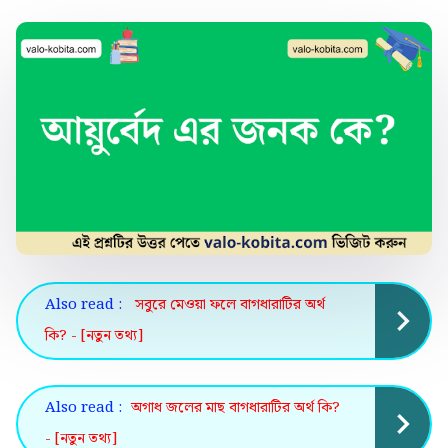
Also read :
সবুরে মেওয়া ফলে বাগধারাটির অর্থ
কি? - [নতুন তথ্য]
Also read :
অগাধ জলের মাছ বাগধারাটির অর্থ কি?
- [নতুন তথ্য]