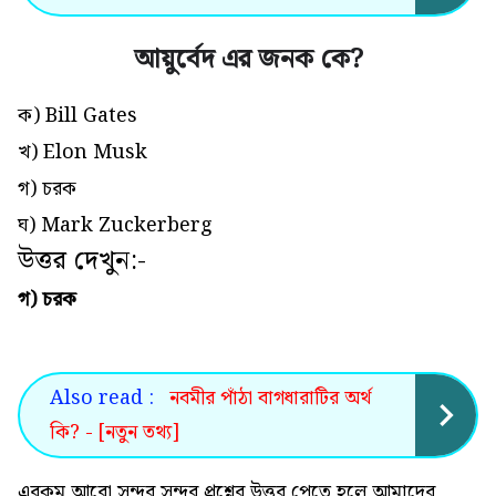
আয়ুর্বেদ এর জনক কে
?
ক) Bill Gates
খ) Elon Musk
গ) চরক
ঘ) Mark Zuckerberg
উত্তর দেখুন:-
গ) চরক
Also read :
নবমীর পাঁঠা বাগধারাটির অর্থ
কি? - [নতুন তথ্য]
এরকম আরো সুন্দর সুন্দর প্রশ্নের উত্তর পেতে হলে আমাদের