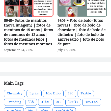
8948+ Fotos de meninos
9809 + Foto de bolo (fotos
(nova imagem) | fotos de
novas) | foto de bolo de
meninos de 15 anos | fotos
chocolate | foto de bolo de
de meninos de 12 anos |
dinheiro | foto de bolo de
fotos de meninos feios |
aniversário | foto de bolo
fotos de meninos morenos
de pote
September 04, 2024
July 07, 2024
Main Tags
Chemistry
Lyrics
Mcq Dibo
SSC
Textile
Trending
উক্তি
কবিতা
জ্ঞান
ডিজাইন
নামের অর্থ
নামের পিক
পিক
লিরিক্স
সরকারি চাকরি