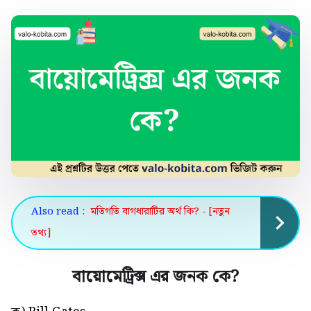
Also read :
মতিগতি বাগধারাটির অর্থ কি? - [নতুন
তথ্য]
বায়োমেট্রিক্স এর জনক কে
?