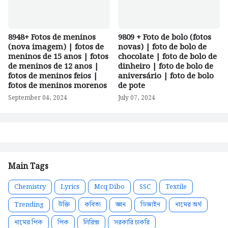
8948+ Fotos de meninos
9809 + Foto de bolo (fotos
(nova imagem) | fotos de
novas) | foto de bolo de
meninos de 15 anos | fotos
chocolate | foto de bolo de
de meninos de 12 anos |
dinheiro | foto de bolo de
fotos de meninos feios |
aniversário | foto de bolo
fotos de meninos morenos
de pote
September 04, 2024
July 07, 2024
Main Tags
Chemistry
Lyrics
Mcq Dibo
SSC
Textile
Trending
উক্তি
কবিতা
জ্ঞান
ডিজাইন
নামের অর্থ
নামের পিক
পিক
লিরিক্স
সরকারি চাকরি