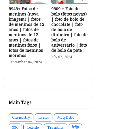
8948+ Fotos de
9809 + Foto de
meninos (nova
bolo (fotos novas)
imagem) | fotos
| foto de bolo de
de meninos de 15
chocolate | foto
anos | fotos de
de bolo de
meninos de 12
dinheiro | foto de
anos | fotos de
bolo de
meninos feios |
aniversário | foto
fotos de meninos
de bolo de pote
morenos
July 07, 2024
September 04, 2024
Main Tags
Chemistry
Lyrics
Mcq Dibo
SSC
Textile
Trending
উক্তি