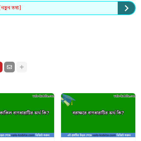
[নতুন তথ্য]