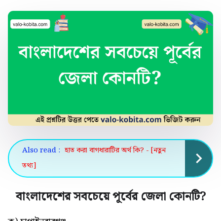
Also read :
হাত করা বাগধারাটির অর্থ কি? - [নতুন
তথ্য]
বাংলাদেশের সবচেয়ে পূর্বের জেলা কোনটি
?