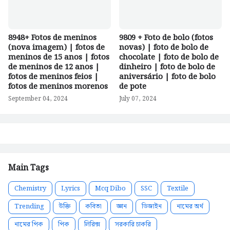
8948+ Fotos de meninos
9809 + Foto de bolo (fotos
(nova imagem) | fotos de
novas) | foto de bolo de
meninos de 15 anos | fotos
chocolate | foto de bolo de
de meninos de 12 anos |
dinheiro | foto de bolo de
fotos de meninos feios |
aniversário | foto de bolo
fotos de meninos morenos
de pote
September 04, 2024
July 07, 2024
Main Tags
Chemistry
Lyrics
Mcq Dibo
SSC
Textile
Trending
উক্তি
কবিতা
জ্ঞান
ডিজাইন
নামের অর্থ
নামের পিক
পিক
লিরিক্স
সরকারি চাকরি