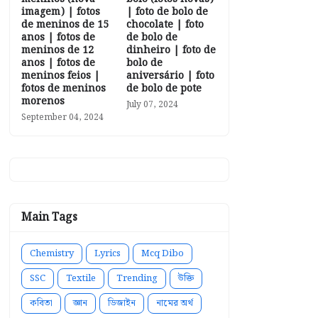
imagem) | fotos
| foto de bolo de
de meninos de 15
chocolate | foto
anos | fotos de
de bolo de
meninos de 12
dinheiro | foto de
anos | fotos de
bolo de
meninos feios |
aniversário | foto
fotos de meninos
de bolo de pote
morenos
July 07, 2024
September 04, 2024
Main Tags
Chemistry
Lyrics
Mcq Dibo
SSC
Textile
Trending
উক্তি
কবিতা
জ্ঞান
ডিজাইন
নামের অর্থ