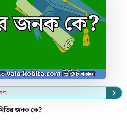
তথ্য]
ামিতির জনক কে
?