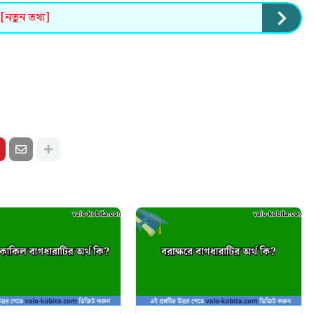
 [নতুন তথ্য]