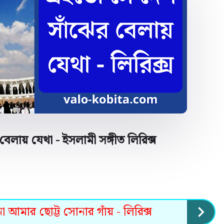
েলায় যেথা - ইসলামী সঙ্গীত লিরিক্স
 আমার ছোট্ট সোনার গাঁয় - লিরিক্স