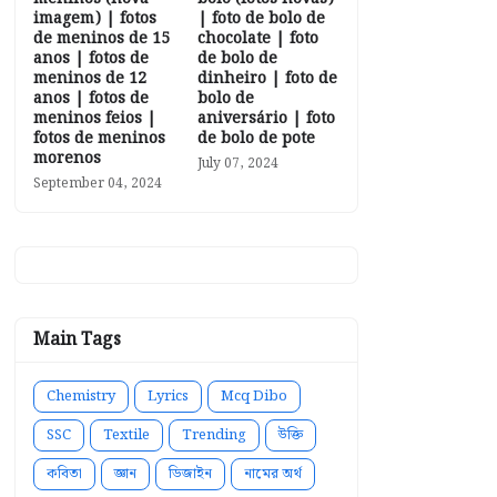
imagem) | fotos
| foto de bolo de
de meninos de 15
chocolate | foto
anos | fotos de
de bolo de
meninos de 12
dinheiro | foto de
anos | fotos de
bolo de
meninos feios |
aniversário | foto
fotos de meninos
de bolo de pote
morenos
July 07, 2024
September 04, 2024
Main Tags
Chemistry
Lyrics
Mcq Dibo
SSC
Textile
Trending
উক্তি
কবিতা
জ্ঞান
ডিজাইন
নামের অর্থ