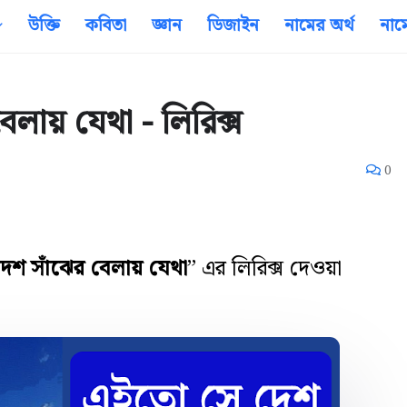
উক্তি
কবিতা
জ্ঞান
ডিজাইন
নামের অর্থ
নাম
লায় যেথা - লিরিক্স
0
েশ সাঁঝের বেলায় যেথা
” এর লিরিক্স দেওয়া