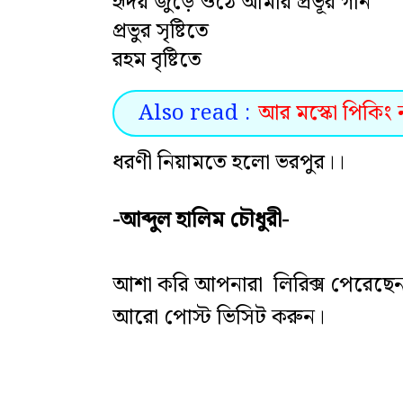
হৃদয় জুড়ে ওঠে আমার প্রভূর গান
প্রভুর সৃষ্টিতে
রহম বৃষ্টিতে
Also read :
আর মস্কো পিকিং ন
ধরণী নিয়ামতে হলো ভরপুর।।
-আব্দুল হালিম চৌধুরী-
আশা করি আপনারা লিরিক্স পেরেছে
আরো পোস্ট ভিসিট করুন।