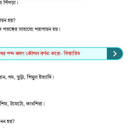
 পিঁপড়া।
গায়ন হয়?
িদে পতঙ্গের সাহায্যে পরাগায়ন হয়।
ুষের শব্দ শ্রবণ কৌশল বর্ণনা করো- বিস্তারিত
, গম, ভুট্টা, শিমুল ইত্যাদি।
ন: শিম, টমেটো, কানশিরা।
জনন হয়?