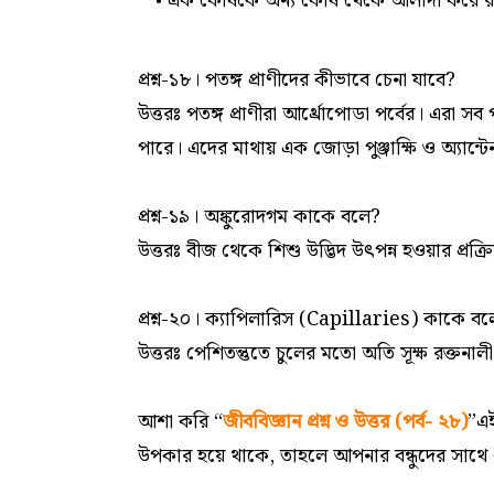
এক কোষকে অন্য কোষ থেকে আলাদা করে র
প্রশ্ন-১৮। পতঙ্গ প্রাণীদের কীভাবে চেনা যাবে?
উত্তরঃ পতঙ্গ প্রাণীরা আর্থ্রোপোডা পর্বের। এ
পারে। এদের মাথায় এক জোড়া পুঞ্জাক্ষি ও অ্যান্ট
প্রশ্ন-১৯। অঙ্কুরোদগম কাকে বলে?
উত্তরঃ বীজ থেকে শিশু উদ্ভিদ উৎপন্ন হওয়ার প্রক্
প্রশ্ন-২০। ক্যাপিলারিস (Capillaries) কাকে ব
উত্তরঃ পেশিতন্তুতে চুলের মতো অতি সূক্ষ রক্তন
আশা করি
“
জীববিজ্ঞান প্রশ্ন ও উত্তর (পর্ব- ২৮)
”
এ
উপকার হয়ে থাকে, তাহলে আপনার বন্ধুদের সাথে