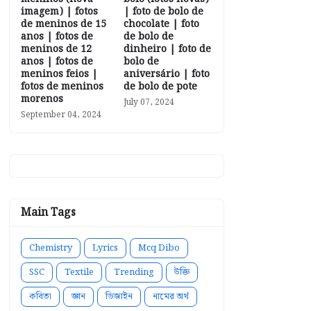
imagem) | fotos
| foto de bolo de
de meninos de 15
chocolate | foto
anos | fotos de
de bolo de
meninos de 12
dinheiro | foto de
anos | fotos de
bolo de
meninos feios |
aniversário | foto
fotos de meninos
de bolo de pote
morenos
July 07, 2024
September 04, 2024
Main Tags
Chemistry
Lyrics
Mcq Dibo
SSC
Textile
Trending
উক্তি
কবিতা
জ্ঞান
ডিজাইন
নামের অর্থ