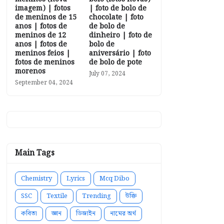
imagem) | fotos
| foto de bolo de
de meninos de 15
chocolate | foto
anos | fotos de
de bolo de
meninos de 12
dinheiro | foto de
anos | fotos de
bolo de
meninos feios |
aniversário | foto
fotos de meninos
de bolo de pote
morenos
July 07, 2024
September 04, 2024
Main Tags
Chemistry
Lyrics
Mcq Dibo
SSC
Textile
Trending
উক্তি
কবিতা
জ্ঞান
ডিজাইন
নামের অর্থ