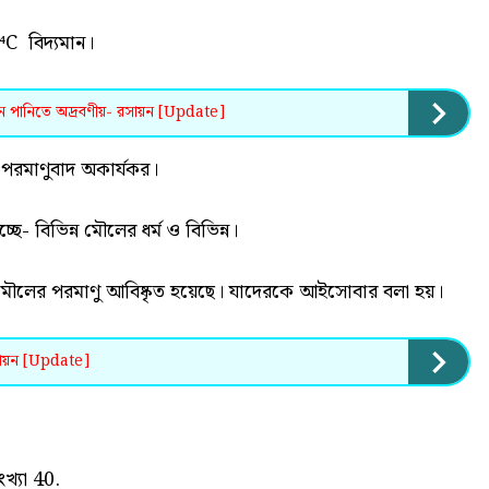
¹⁴C বিদ্যমান।
থেন পানিতে অদ্রবণীয়- রসায়ন [Update]
 পরমাণুবাদ অকার্যকর।
ছে- বিভিন্ন মৌলের ধর্ম ও বিভিন্ন।
 মৌলের পরমাণু আবিষ্কৃত হয়েছে। যাদেরকে আইসোবার বলা হয়।
রসায়ন [Update]
খ্যা 40.