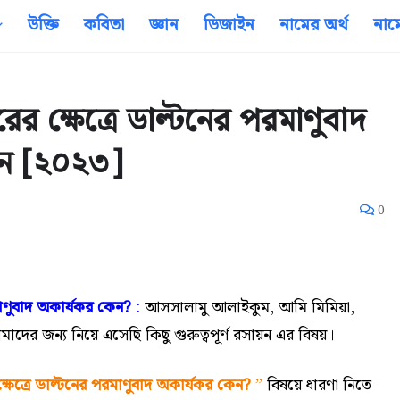
উক্তি
কবিতা
জ্ঞান
ডিজাইন
নামের অর্থ
নাম
্ষেত্রে ডাল্টনের পরমাণুবাদ
়ন [২০২৩]
0
াণুবাদ অকার্যকর কেন?
:
আসসালামু আলাইকুম,
আমি মিমিয়া,
জন্য নিয়ে এসেছি কিছু গুরুত্বপূর্ণ রসায়ন এর বিষয়।
ত্রে ডাল্টনের পরমাণুবাদ অকার্যকর কেন?
”
বিষয়ে ধারণা নিতে