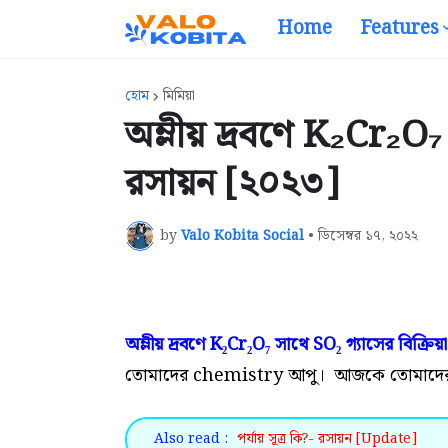
Home
Features
হোম
মিমিয়া
অম্লীয় দ্রবণে K₂Cr₂O₇ 
রসায়ন [২০২৩]
by
Valo Kobita Social
•
ডিসেম্বর ১৭, ২০২২
অম্লীয় দ্রবণে K₂Cr₂O₇ সাথে SO₂ গ্যাসের বিক্রিয়া
তোমাদের chemistry আপু। আজকে তোমাদের জন্য 
Also read :
পর্যায় সূত্র কি?- রসায়ন [Update]