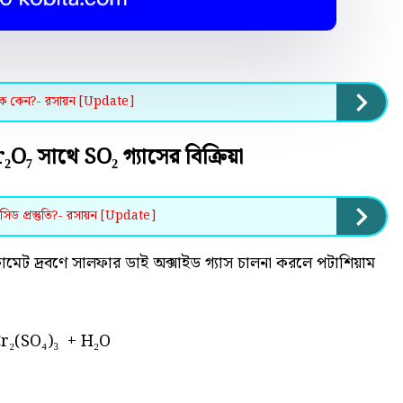
কারক কেন?- রসায়ন [Update]
r₂O₇ সাথে SO₂ গ্যাসের বিক্রিয়া
িড প্রস্তুতি?- রসায়ন [Update]
োমেট দ্রবণে সালফার ডাই অক্সাইড গ্যাস চালনা করলে পটাশিয়াম
।
Cr₂(SO₄)₃ + H₂O