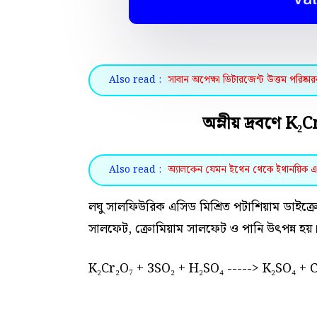
Also read :
সাবান অপেক্ষা ডিটারজেন্ট উত্তম পরিষ্
অম্লীয় দ্রবণে K₂C
Also read :
অ্যালকেন যেমন ইথেন থেকে ইথানয়িক এস
লঘু সালফিউরিক এসিড মিশ্রিত পটাশিয়াম ডাইক্র
সালফেট, ক্রোমিয়াম সালফেট ও পানি উৎপন্ন হয়
K₂Cr₂O₇ + 3SO₂ + H₂SO₄ -----> K₂SO₄ + 