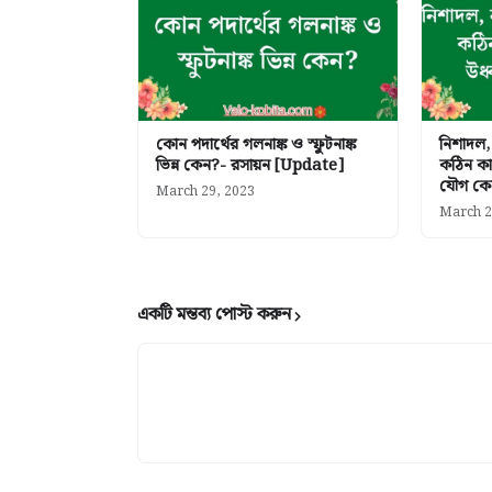
কোন পদার্থের গলনাঙ্ক ও স্ফুটনাঙ্ক
নিশাদল, 
ভিন্ন কেন?- রসায়ন [Update]
কঠিন কার
যৌগ কে
March 29, 2023
March 2
একটি মন্তব্য পোস্ট করুন