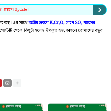
 কি?- রসায়ন [Update]
েগেছে। এর সাথে
অম্লীয় দ্রবণে K₂Cr₂O₇ সাথে SO₂ গ্যাসের
োস্টটি থেকে কিছুটা হলেও উপকৃত হও, তাহলে তোমাদের বন্ধুর