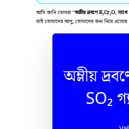
আমি জানি তোমরা “
অম্লীয় দ্রবণে K₂Cr₂O₇ সাথে 
তাই তোমাদের আপু, তোমাদের জন্য নিয়ে এসেছে 