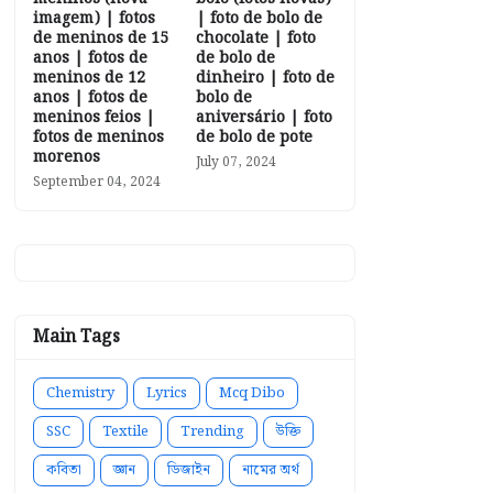
imagem) | fotos
| foto de bolo de
de meninos de 15
chocolate | foto
anos | fotos de
de bolo de
meninos de 12
dinheiro | foto de
anos | fotos de
bolo de
meninos feios |
aniversário | foto
fotos de meninos
de bolo de pote
morenos
July 07, 2024
September 04, 2024
Main Tags
Chemistry
Lyrics
Mcq Dibo
SSC
Textile
Trending
উক্তি
কবিতা
জ্ঞান
ডিজাইন
নামের অর্থ