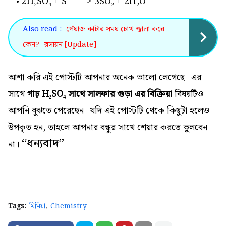
2H₂SO₄ + S -----> 3SO₂ + 2H₂O
Also read :
পেঁয়াজ কাটার সময় চোখ জ্বালা করে
কেন?- রসায়ন [Update]
আশা করি এই পোস্টটি আপনার অনেক ভালো লেগেছে। এর
সাথে
গাঢ় H₂SO₄ সাথে সালফার গুড়া এর বিক্রিয়া
বিষয়টিও
আপনি বুঝতে পেরেছেন। যদি এই পোস্টটি থেকে কিছুটা হলেও
উপকৃত হন, তাহলে আপনার বন্ধুর সাথে শেয়ার করতে ভুলবেন
“
ধন্যবাদ”
না।
Tags:
মিমিয়া
Chemistry