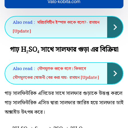
Also read :
মরিচাবিহীন ইস্পাত কাকে বলে?- রসায়ন
[Update]
গাঢ় H₂SO₄ সাথে সালফার গুড়া এর বিক্রিয়া
Also read :
যৌগমূলক কাকে বলে। কিভাবে
যৌগমূলকের যোজনী বের করা যায়- রসায়ন [Update]
গাঢ় সালফিউরিক এসিডের সাথে সালফার গুড়াকে উত্তপ্ত করলে
গাঢ় সালফিউরিক এসিড দ্বারা সালফার জারিত হয়ে সালফার ডাই
অক্সাইড উৎপন্ন করে।