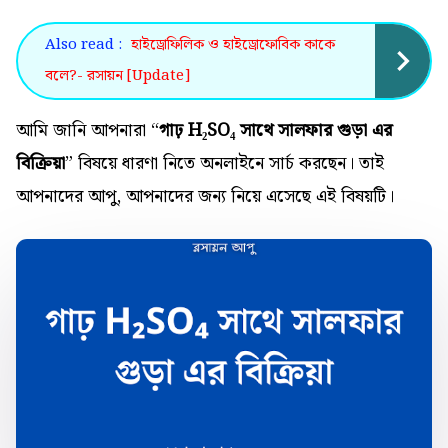
Also read :
হাইড্রোফিলিক ও হাইড্রোফোবিক কাকে
বলে?- রসায়ন [Update]
আমি জানি আপনারা “
গাঢ় H₂SO₄ সাথে সালফার গুড়া এর
বিক্রিয়া
” বিষয়ে ধারণা নিতে অনলাইনে সার্চ করছেন। তাই
আপনাদের আপু, আপনাদের জন্য নিয়ে এসেছে এই বিষয়টি।