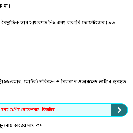
ে না।
ুক্ত বৈদ্যুতিক তার সাধারণত নিম্ন এবং মাঝারি ভোল্টেজের (৩৩
 ট্রান্সফরমার, মোটর) পরিবহন ও বিতরণে ওভারহেড লাইনে ব্যবহৃত
নবম-দশম শ্রেণির ভোকেশনাল- বিস্তারিত
তুলনায় তারের দাম কম।