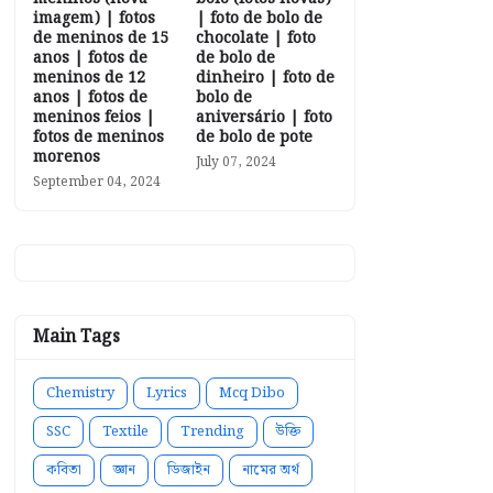
imagem) | fotos
| foto de bolo de
de meninos de 15
chocolate | foto
anos | fotos de
de bolo de
meninos de 12
dinheiro | foto de
anos | fotos de
bolo de
meninos feios |
aniversário | foto
fotos de meninos
de bolo de pote
morenos
July 07, 2024
September 04, 2024
Main Tags
Chemistry
Lyrics
Mcq Dibo
SSC
Textile
Trending
উক্তি
কবিতা
জ্ঞান
ডিজাইন
নামের অর্থ