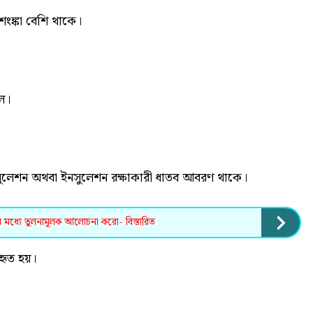
আশংঙ্কা বেশি থাকে।
লে।
ুলেশন অথবা ইনসুলেশন রক্ষাকারী ধাতব আবরণ থাকে।
র মধ্যে তুলনামূলক আলোচনা করো- বিস্তারিত
হৃত হয়।