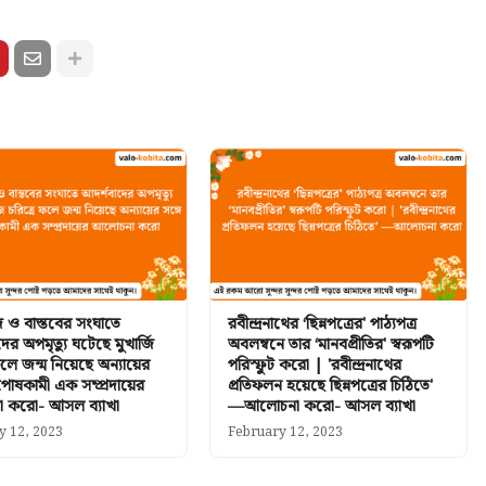
দ ও বাস্তবের সংঘাতে
রবীন্দ্রনাথের ‘ছিন্নপত্রের' পাঠ্যপত্র
ের অপমৃত্যু ঘটেছে মুখার্জি
অবলম্বনে তার ‘মানবপ্রীতির' স্বরূপটি
ফলে জন্ম নিয়েছে অন্যায়ের
পরিস্ফুট করো | 'রবীন্দ্রনাথের
পোষকামী এক সম্প্রদায়ের
প্রতিফলন হয়েছে ছিন্নপত্রের চিঠিতে'
 করো- আসল ব্যাখা
—আলোচনা করো- আসল ব্যাখা
y 12, 2023
February 12, 2023