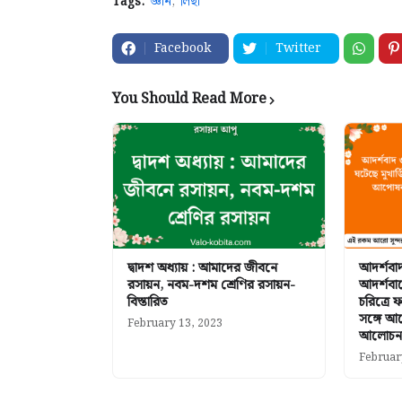
Tags:
জ্ঞান
লিছা
Facebook
Twitter
You Should Read More
দ্বাদশ অধ্যায় : আমাদের জীবনে
আদর্শবা
রসায়ন, নবম-দশম শ্রেণির রসায়ন-
আদর্শবাদ
বিস্তারিত
চরিত্রে 
সঙ্গে আ
February 13, 2023
আলোচনা
Februar