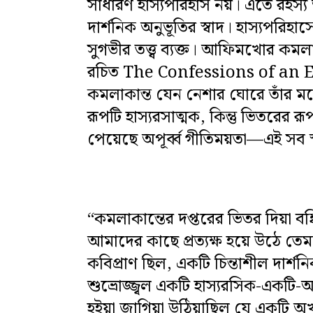
সাধারণ হাস্যপরিহাস নয়। এতে রহস
দার্শনিক অনুভূতির স্বাদ। হাস্যপরিহ
সুগভীর তত্ত্ব ব্যক্ত। আফিমখোর কম
রচিত The Confessions of an 
কমলাকান্ত যেন নেশার ঘোরে তাঁর 
রূপটি হাস্যরসাত্মক, কিন্তু ভিতরের 
পেয়েছে অপূর্ব্ব গীতিময়তা—এই সব স্
“কমলাকান্তের দপ্তরের ভিতর দিয়া বঙ্কি
আমাদের কাছে প্রত্যক্ষ হয়ে উঠে তে
কবিপ্রাণ ছিল, একটি চিন্তাশীল দার
শুভ্রোজ্জ্বল একটি হাস্যরসিক-একটি-অ
হইয়া জাগিয়া উঠিয়াছিল যে একটি অখ