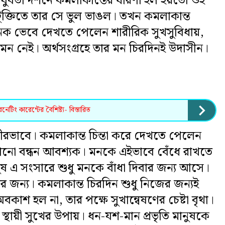
ুবতী দর্শনে কমলাকান্তের ধারণা হল হয়তো ওই
টূক্তিতে তার সে ভুল ভাঙল। তখন কমলাকান্ত
ক ভেবে দেখতে পেলেন শারীরিক সুখসুবিধায়,
 মন নেই। অর্থসংগ্রহে তার মন চিরদিনই উদাসীন।
েটিং কারেন্টের বৈশিষ্ট্য- বিস্তারিত
ীরভাবে। কমলাকান্ত চিন্তা করে দেখতে পেলেন
োনো বন্ধন আবশ্যক। মনকে এইভাবে বেঁধে রাখতে
ুষ এ সংসারে শুধু মনকে বাঁধা দিবার জন্য আসে।
র জন্য। কমলাকান্ত চিরদিন শুধু নিজের জন্যই
বকাশ হল না, তার পক্ষে সুখান্বেষণের চেষ্টা বৃথা।
য়াই স্থায়ী সুখের উপায়। ধন-যশ-মান প্রভৃতি মানুষকে