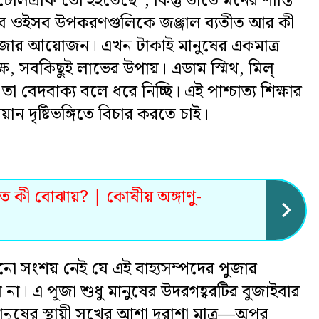
েলিগ্রাফ তো হইতেছে”, কিন্তু তাতে মনের শান্তি
 তবে ওইসব উপকরণগুলিকে জঞ্জাল ব্যতীত আর কী
পূজার আয়োজন। এখন টাকাই মানুষের একমাত্র
ক্ষ, সবকিছুই লাভের উপায়। এডাম স্মিথ, মিল্
তা বেদবাক্য বলে ধরে নিচ্ছি। এই পাশ্চাত্য শিক্ষার
 দৃষ্টিভঙ্গিতে বিচার করতে চাই।
ে কী বোঝায়? | কোষীয় অঙ্গাণু-
নো সংশয় নেই যে এই বাহ্যসম্পদের পুজার
লবে না। এ পূজা শুধু মানুষের উদরগহ্বরটির বুজাইবার
ানুষের স্থায়ী সুখের আশা দুরাশা মাত্র—অপর