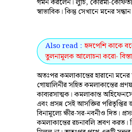
গমন করলেন। লুচি, কোরমা-কোফতা-
স্বাভাবিক। কিন্তু সেখানে মনের সন্ধা
Also read :
হৃদপেশি কাকে বলে
তুলনামূলক আলোচনা করো- বিস্ত
অতঃপর কমলাকান্তের হারানো মনের সন্
গোয়ালিনীর সহিত কমলাকান্তের প্রণয়
কাব্যরসাত্মক। কমলাকান্ত অহিফেনসেব
এবং প্রসন্ন সেই আসক্তির পরিতৃপ্তির জ
বিনামূল্যে ক্ষীর-সর-নবনীও দিত। প্
কমলাকান্তের রচনাবলি শ্রবণ করত। কি