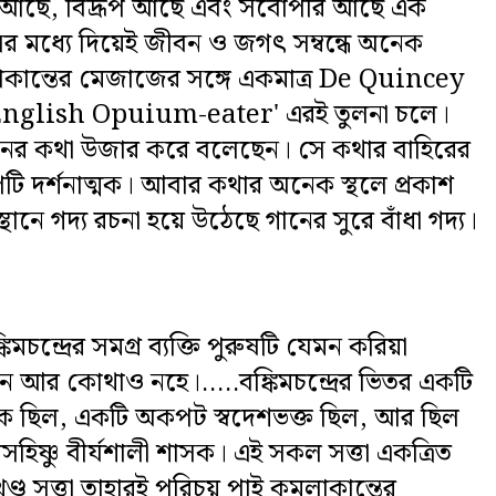
্য আছে, বিদ্রূপ আছে এবং সর্বোপরি আছে এক
াসের মধ্যে দিয়েই জীবন ও জগৎ সম্বন্ধে অনেক
লাকান্তের মেজাজের সঙ্গে একমাত্র De Quincey
English Opuium-eater' এরই তুলনা চলে।
মনের কথা উজার করে বলেছেন। সে কথার বাহিরের
রূপটি দর্শনাত্মক। আবার কথার অনেক স্থলে প্রকাশ
থানে গদ্য রচনা হয়ে উঠেছে গানের সুরে বাঁধা গদ্য।
মচন্দ্রের সমগ্র ব্যক্তি পুরুষটি যেমন করিয়া
মন আর কোথাও নহে।.....বঙ্কিমচন্দ্রের ভিতর একটি
্শনিক ছিল, একটি অকপট স্বদেশভক্ত ছিল, আর ছিল
সহিষ্ণু বীৰ্যশালী শাসক। এই সকল সত্তা একত্রিত
ণ্ড সত্তা তাহারই পরিচয় পাই কমলাকান্তের