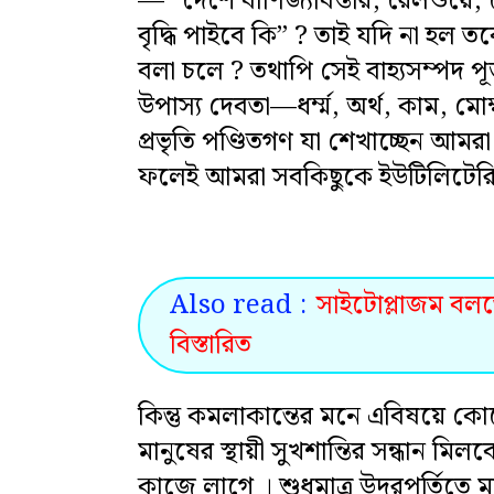
— “দেশে বাণিজ্যবিস্তার, রেলওয়ে, ট
বৃদ্ধি পাইবে কি” ? তাই যদি না হল
বলা চলে ? তথাপি সেই বাহ্যসম্পদ 
উপাস্য দেবতা—ধৰ্ম্ম, অর্থ, কাম, মো
প্রভৃতি পণ্ডিতগণ যা শেখাচ্ছেন আমরা 
ফলেই আমরা সবকিছুকে ইউটিলিটেরিয়ান
Also read :
সাইটোপ্লাজম বলত
বিস্তারিত
কিন্তু কমলাকান্তের মনে এবিষয়ে কো
মানুষের স্থায়ী সুখশান্তির সন্ধান মি
কাজে লাগে । শুধুমাত্র উদরপূর্তিতে ম