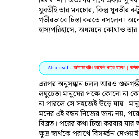
মিলল না। অতঃপর পথে একটি সুন্দর য
যুবতীই তার মনচোর, কিন্তু যুবতীর ক
গভীরভাবে চিন্তা করতে বসলেন। অনে
হাস্যপরিহাসে, অধ্যয়নে কোথাও তার
Also read :
অল্টারনেটিং কারেন্ট কাকে বলে? | অল্টারন
এরপর অনুসন্ধান চলল আরও গুরুগম্ভ
লঘুচেতা মানুষের পক্ষে কোনো না ক
না পারলে সে সহজেই উড়ে যায়। মান
মনের এই বন্ধন নিজের জন্য নয়, পরে
বিব্রত। পরের কথা চিন্তা করবার যার অ
ক্ষুদ্র স্বার্থকে পরার্থে বিসর্জ্জন দেও