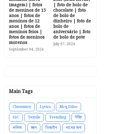
imagem) | fotos
| foto de bolo de
de meninos de 15
chocolate | foto
anos | fotos de
de bolo de
meninos de 12
dinheiro | foto de
anos | fotos de
bolo de
meninos feios |
aniversário | foto
fotos de meninos
de bolo de pote
morenos
July 07, 2024
September 04, 2024
Main Tags
Chemistry
Lyrics
Mcq Dibo
SSC
Textile
Trending
উক্তি
কবিতা
জ্ঞান
ডিজাইন
নামের অর্থ