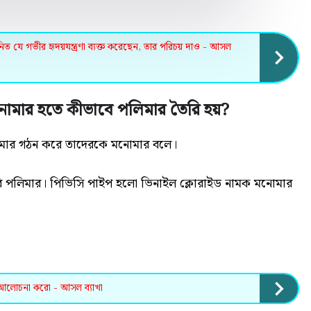
ত্বজনিত যে গভীর হৃদয়যন্ত্রণা ব্যক্ত করেছেন, তার পরিচয় দাও - আসল
মার হতে কীভাবে পলিমার তৈরি হয়?
লিমার গঠন করে তাদেরকে মনোমার বলে।
 পলিমার। পিভিসি পাইপ হলো ভিনাইল ক্লোরাইড নামক মনোমার
টি আলোচনা করো - আসল ব্যাখা