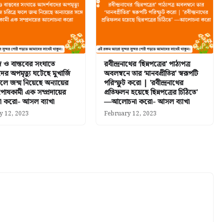
দ ও বাস্তবের সংঘাতে
রবীন্দ্রনাথের ‘ছিন্নপত্রের' পাঠ্যপত্র
ের অপমৃত্যু ঘটেছে মুখার্জি
অবলম্বনে তার ‘মানবপ্রীতির' স্বরূপটি
ফলে জন্ম নিয়েছে অন্যায়ের
পরিস্ফুট করো | 'রবীন্দ্রনাথের
পোষকামী এক সম্প্রদায়ের
প্রতিফলন হয়েছে ছিন্নপত্রের চিঠিতে'
 করো- আসল ব্যাখা
—আলোচনা করো- আসল ব্যাখা
y 12, 2023
February 12, 2023