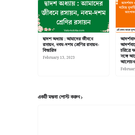
দ্বাদশ অধ্যায় : আমাদের জীবনে
আদর্শবা
রসায়ন, নবম-দশম শ্রেণির রসায়ন-
আদর্শবাদ
বিস্তারিত
চরিত্রে 
সঙ্গে আ
February 13, 2023
আলোচনা
Februar
একটি মন্তব্য পোস্ট করুন