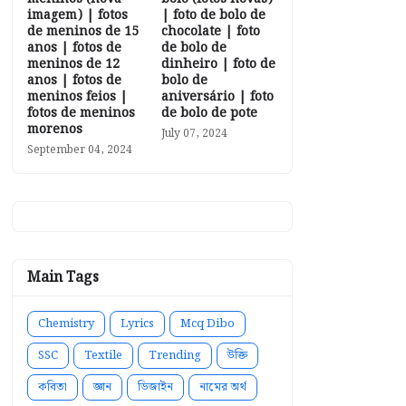
imagem) | fotos
| foto de bolo de
de meninos de 15
chocolate | foto
anos | fotos de
de bolo de
meninos de 12
dinheiro | foto de
anos | fotos de
bolo de
meninos feios |
aniversário | foto
fotos de meninos
de bolo de pote
morenos
July 07, 2024
September 04, 2024
Main Tags
Chemistry
Lyrics
Mcq Dibo
SSC
Textile
Trending
উক্তি
কবিতা
জ্ঞান
ডিজাইন
নামের অর্থ