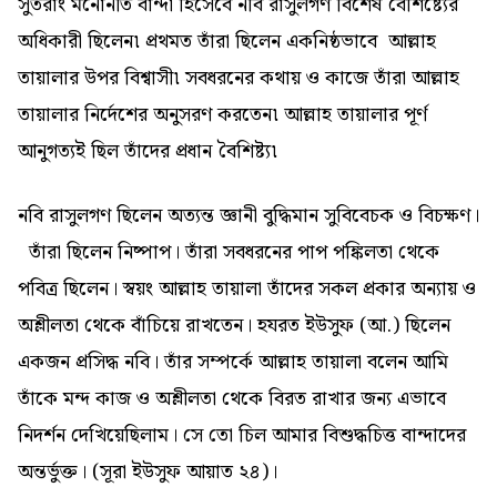
সুতরাং মনোনীত বান্দা হিসেবে নবি রাসুলগণ বিশেষ বৈশিষ্ট্যের
অধিকারী ছিলেন৷ প্রথমত তাঁরা ছিলেন একনিষ্ঠভাবে আল্লাহ
তায়ালার উপর বিশ্বাসী৷ সবধরনের কথায় ও কাজে তাঁরা আল্লাহ
তায়ালার নির্দেশের অনুসরণ করতেন৷ আল্লাহ তায়ালার পূর্ণ
আনুগত্যই ছিল তাঁদের প্রধান বৈশিষ্ট্য৷
নবি রাসুলগণ ছিলেন অত্যন্ত জ্ঞানী বুদ্ধিমান সুবিবেচক ও বিচক্ষণ।
তাঁরা ছিলেন নিষ্পাপ। তাঁরা সবধরনের পাপ পঙ্কিলতা থেকে
পবিত্র ছিলেন। স্বয়ং আল্লাহ তায়ালা তাঁদের সকল প্রকার অন্যায় ও
অশ্লীলতা থেকে বাঁচিয়ে রাখতেন। হযরত ইউসুফ (আ.) ছিলেন
একজন প্রসিদ্ধ নবি। তাঁর সম্পর্কে আল্লাহ তায়ালা বলেন আমি
তাঁকে মন্দ কাজ ও অশ্লীলতা থেকে বিরত রাখার জন্য এভাবে
নিদর্শন দেখিয়েছিলাম। সে তো চিল আমার বিশুদ্ধচিত্ত বান্দাদের
অন্তর্ভুক্ত। (সূরা ইউসুফ আয়াত ২৪)।