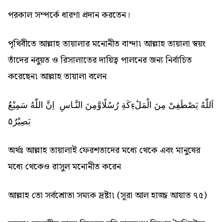
পরকাল সম্পর্কে ধারণা প্রদান করতেন।
পৃথিবীতে আল্লাহ তায়ালার মনোনীত বান্দা৷ আল্লাহ তায়ালা স্বয়ং
তাঁদের নবুয়ত ও রিসালাতের দায়িত্ব পালনের জন্য নির্বাচিত
করেছেন৷ আল্লাহ তায়ালা বলেন
اَللّٰهُ يَصْطَفِىْ مِنَ الْمَلٰٓءِكَةِ رُسُلًاوَّمِنَ النَّـاسِ اِنَّ اللّٰهُ سَمِيْعٌ
بَصِيْرٌ٥
অর্থঃ আল্লাহ তায়ালাই ফেরশতাদের মধ্যে থেকে এবং মানুষের
মধ্যে থেকেও রাসুল মনোনীত করেন
আল্লাহ তো সর্বশ্রোতা সম্যক দ্রষ্টা৷ (সূরা আল হাজ্জ আয়াত ৭৫)