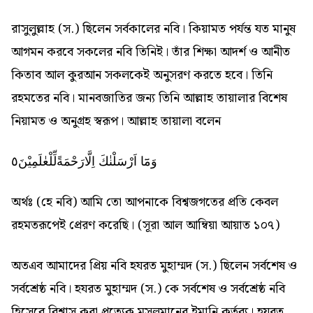
রাসুলুল্লাহ (স.) ছিলেন সর্বকালের নবি। কিয়ামত পর্যন্ত যত মানুষ
আগমন করবে সকলের নবি তিনিই। তাঁর শিক্ষা আদর্শ ও আনীত
কিতাব আল কুরআন সকলকেই অনুসরণ করতে হবে। তিনি
রহমতের নবি। মানবজাতির জন্য তিনি আল্লাহ তায়ালার বিশেষ
নিয়ামত ও অনুগ্রহ স্বরূপ। আল্লাহ তায়ালা বলেন
وَمَٓا اَرْسَلْنٰكَ اِلَّارَحْمَةًلِّلْعٰلَمِيْنَ٥
অর্থঃ (হে নবি) আমি তো আপনাকে বিশ্বজগতের প্রতি কেবল
রহমতরূপেই প্রেরণ করেছি। (সূরা আল আম্বিয়া আয়াত ১০৭)
অতএব আমাদের প্রিয় নবি হযরত মুহাম্মদ (স.) ছিলেন সর্বশেষ ও
সর্বশ্রেষ্ঠ নবি। হযরত মুহাম্মদ (স.) কে সর্বশেষ ও সর্বশ্রেষ্ঠ নবি
হিসেবে বিশ্বাস করা প্রত্যেক মুসলমানের ইমানি কর্তব্য। হযরত