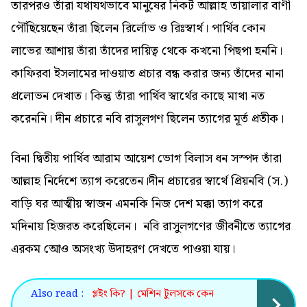
তারপরও তাঁরা যথাযথভাবে মানুষের নিকট আল্লাহ তায়ালার বাণী
পৌঁছিয়েছেন তাঁরা ছিলেন রির্লোভ ও রিঃস্বার্থ। পার্থিব কোন
লাভের আশায় তাঁরা তাঁদের দায়িত্ব থেকে কখনো পিছপা হননি।
কাফিরবা ইসলামের দাওয়াত প্রচার বন্ধ করার জন্য তাঁদের নানা
প্রলোভন দেখাত। কিন্তু তাঁরা পার্থিব স্বার্থের কাছে মাথা নত
করেননি। দীন প্রচারে নবি রাসুলগণ ছিলেন ত্যাগের মূর্ত প্রতীক।
বিনা দ্বিতীয় পার্থিব আরাম আয়েশ ভোগ বিলাস ধন সস্পদ তাঁরা
আল্লাহ নির্দেশে ত্যাগ করেতেন।দীন প্রচারের স্বার্থে প্রিয়নবি (স.)
বাড়ি ঘর আত্মীয় স্বাজন এমনকি নিজ দেশ মক্কা ত্যাগ করে
মদিনায় হিজরত করেছিলেন। নবি রাসুলগণের জীবনীতে ত্যাগের
এরকম আেও অসংখ্য উদাহরণ দেখতে পাওয়া যায়।
Also read :
গ্লইং কি? | মেশিন টুলসকে কেন