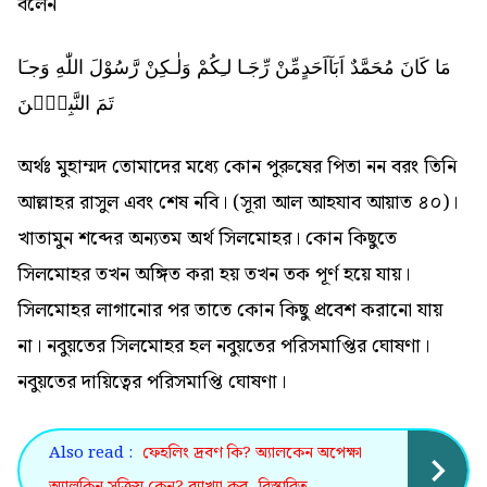
বলেন
مَا كَانَ مُحَمَّدٌ اَبَآاَحَدٍمِّنْ رِّجَـا لـِكُمْ وَلٰـكِنْ رَّسُوْلَ اللّٰهِ وَجـَا
تَمَ النَّبِيّٖنَ
অর্থঃ মুহাম্মদ তোমাদের মধ্যে কোন পুরুষের পিতা নন বরং তিনি
আল্লাহর রাসুল এবং শেষ নবি। (সূরা আল আহযাব আয়াত ৪০)।
খাতামুন শব্দের অন্যতম অর্থ সিলমোহর। কোন কিছুতে
সিলমোহর তখন অঙ্গিত করা হয় তখন তক পূর্ণ হয়ে যায়।
সিলমোহর লাগানোর পর তাতে কোন কিছু প্রবেশ করানো যায়
না। নবুয়তের সিলমোহর হল নবুয়তের পরিসমাপ্তির ঘোষণা।
নবুয়তের দায়িত্বের পরিসমাপ্তি ঘোষণা।
Also read :
ফেহলিং দ্রবণ কি? অ্যালকেন অপেক্ষা
অ্যালকিন সক্রিয় কেন? ব্যাখ্যা কর- বিস্তারিত