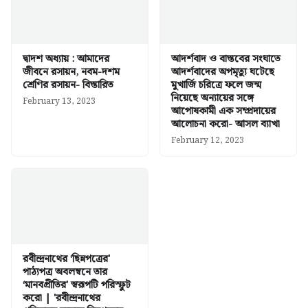
দ্বাদশ অধ্যায় : আমাদের
আদর্শবাদ ও বাস্তবের সংঘাতে
জীবনে রসায়ন, নবম-দশম
আদর্শবাদের অপমৃত্যু ঘটেছে
শ্রেণির রসায়ন- বিস্তারিত
মুখার্জি চরিত্রে ফলে জন্ম
নিয়েছে অন্যায়ের সঙ্গে
February 13, 2023
আপোষকামী এক সম্প্রদায়ের
আলোচনা করো- আসল ব্যাখা
February 12, 2023
রবীন্দ্রনাথের ‘ছিন্নপত্রের'
পাঠ্যপত্র অবলম্বনে তার
‘মানবপ্রীতির' স্বরূপটি পরিস্ফুট
করো | 'রবীন্দ্রনাথের