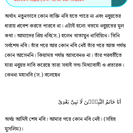
অর্থাৎ নতুনভাবে কোন ব্যক্তি নবি হতে পারে না এবং নবুয়তের
ধারায় প্রবেশ করতে পারবে না। এটাই হলো খতমে নবুয়তের মূল
কথা। আমাদের প্রিয় নবি(স.) হলেন খাতামুন নাবিয়্যিন। তিনি
সর্বশেষ নবি। তাঁর পরে আর কোন নবি নেই তাঁর পরে আজ পর্যন্ত
কোন আসেননি। কিয়ামত পর্যন্ত আসবেনও না। তাঁর পরবর্তীতে
যারা নবুয়ত দাবি করেছে তারা সবাই ভন্ড মিথ্যাবাদী ও প্রতারক।
কেননা মহানবি (স.) বলেছেন
اَنَا خَاتَمُ النَّبِيّٖنَ لَا نَبِىَّ بَعْدِىْ
অর্থঃ আমিই শেষ নবি। আমার পরে কোন নবি নেই। (সহিহ
মুসলিম)।