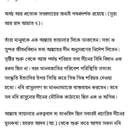
অর্থঃ আর প্রত্যেক সম্প্রদায়ের জন্যই পথপ্রদর্শক রয়েছে। (সূরা
আর রাদ আয়াত ৭)।
তাঁরা মানুষকে এক আল্লাহ তায়ালার দিকে ডাকতেন। সত্য ও
সুন্দর জীবনবিধান তথা আল্লাহর দীন অনুসরণের নির্দেশ দিতেন।
সৃষ্টির শুরু থেকে আজ পর্যন্ত শরিয়ত তথা দীনের বিধি বিধান এক
রকম ছিল না। বরং মানবজাতির পরিবেশ পরিস্থিতি সভ্যতা
সংস্কৃতি ইত্যাদির উপর ভিত্তি করে ভিন্ন ভিন্ন শরিয়ত দেওয়া
হতো। নবি রাসুলগণ তা মাননসমাজে বাস্তবায়ন করতেন। তবে
সব নবি রাসুলের দীনের মৌলিক কাঠামো ছিল এক ও অভিন্ন।
আল্লাহ তায়ালার একত্ববাদ বা তাওহিদ ছিল সবারই প্রচারিত দীনের
মূলকথা। হযরত আদম (আ.) থেকে শুরু করে আগত সকল নবি