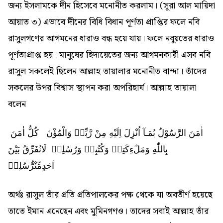
জন্য ইসলামকে দীন হিসেবে মনোনীত করলাম। (সূরা আল মায়িদা
আয়াত ৩) এভাবে দীনের বিধি বিধান পূর্ণতা প্রাপ্তির ফলে নবি
রাসুলগণের আগমনের ধারাও বন্ধ হয়ে যায়। ফলে নবুয়তের ধারাও
পূর্ণতাপ্রাপ্ত হয়। মানুষের হিদায়েতের জন্য আগমনকারী এসব নবি
রাসুল সকলেই ছিলেন আল্লাহ তায়ালার মনোনীত বান্দা। তাঁদের
সকলের উপর বিশ্বাস স্থাপন করা অপরিহার্য। আল্লাহ তায়ালা
বলেন
اٰمَنَ الرَّسُوْلُ بُمَـآ اُنْزِلَ اِلَيْهِ مِنْ رَّبِّهٖ وَالْمُؤْنَ كُلٌّ اٰمَنَ
بِاللّٰهِ وَمَلٰٓءِكَتِهٖ وَكُتُبِهٖ وَرُسُلِهٖ لَانُفَرِّقُ بَيْنَ
اَحَدٍمِّنْرُّسُلِهٖ
অর্থঃ রাসুল তাঁর প্রতি প্রতিপালকের পক্ষ থেকে যা অবতীর্ণ হয়েছে
তাতে ইমান এনেছেন এবং মুমিনগণও। তাদের সবাই আল্লাহ তাঁর