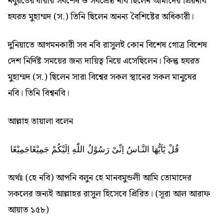
নবুয়তের ধারার সর্বশেষ ও সর্বশ্রেষ্ঠ নবি ছিলেন আমাদের প্রিয়নবি
হযরত মুহাম্মদ (স.) তিনি ছিলেন অনন্য বৈশিষ্টের অধিকারী।
দুনিয়াতে আগমনকারী সব নবি রাসুলই কোন বিশেষ গোত্র বিশেষ
দেশ নির্দিষ্ট সময়ের জন্য দায়িত্ব নিয়ে এসেছিলেন। কিন্তু হযরত
মুহাম্মদ (স.) ছিলেন সারা বিশ্বের সকল স্থানের সকল মানুষের
নবি। তিনি বিশ্বনবি।
আল্লাহ তায়ালা বলেন
قُلْ يٰٓاَيُّهَا النَّـاسُ اِنِّىْ رَسُوْلُ اللّٰهِ اِلَيْكُمْ جَمِيْعًاجَمِيْعًا
অর্থঃ (হে নবি) আপনি বলুন হে মানবমুন্ডলী আমি তোমাদের
সকলের জন্যই আল্লাহর রাসুল হিসেবে প্রিরিত। (সূরা আল আরাফ
আয়াত ১৫৮)