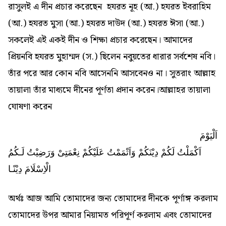
রাসুলই এ দীন প্রচার করেছেন হযরত নূহ (আ.) হযরত ইবরাহিম
(আ.) হযরত মুসা (আ.) হযরত দাউদ (আ.) হযরত ঈসা (আ.)
সকলেই এই একই দীন ও শিক্ষা প্রচার করেছেন। আমাদের
প্রিয়নবি হযরত মুহাম্মদ (স.) ছিলেন নবুয়তের ধারার সর্বশেষ নবি।
তাঁর পরে আর কোন নবি আসেননি আসবেনও না। সুতরাং আল্লাহ
তায়ালা তাঁর মাধ্যমে দীনের পূর্ণতা প্রদান করেন।আল্লাহর তায়ালা
ঘোষণা করেন
اَلْيَوْمَ
اَكْمَلْتُ لَكُمْ دِيْنَكُمْ وَاَتْمَمْتُ عَلَيْكُمْ نِعْمَتِىْ وَرَضِيْتُ لَـكُمُ
الْاِسْلَامَ دِيْنًـا
অর্থঃ আজ আমি তোমাদের জন্য তোমাদের দীনকে পূর্ণাঙ্গ করলাম
তোমাদের উপর আমার নিয়ামত পরিপূর্ণ করলাম এবং তোমাদের