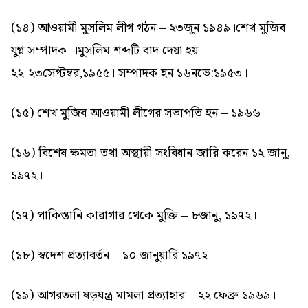
(১৪) আওয়ামী মুসলিম লীগ গঠন – ২৩জুন ১৯৪৯।শেখ মুজিব
যুগ্ন সম্পাদক।।মুসলিম শব্দটি বাদ দেয়া হয়
২২-২৩সেপ্টম্বর,১৯৫৫। সম্পাদক হন ১৬নভে:১৯৫৩।
(১৫) শেখ মুজিব আওয়ামী লীগের সভাপতি হন – ১৯৬৬।
(১৬) বিশেষ ক্ষমতা তথা অস্থায়ী সংবিধান জারি করেন ১২ জানু,
১৯৭২।
(১৭) পাকিস্তানি কারাগার থেকে মুক্তি – ৮জানু, ১৯৭২।
(১৮) স্বদেশ প্রত্যাবর্তন – ১০ জানুয়ারি ১৯৭২।
(১৯) আগরতলা ষড়যন্ত্র মামলা প্রত্যাহার – ২২ ফেব্রু ১৯৬৯।