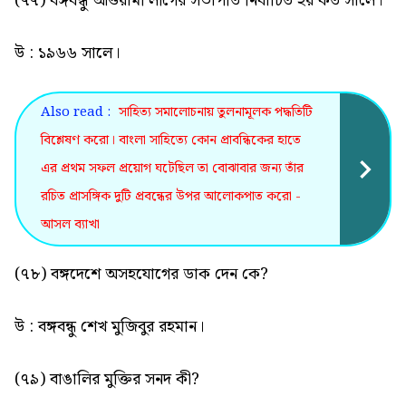
(৭৭) বঙ্গবন্ধু আওয়ামী লীগের সভাপতি নির্বাচিত হয় কত সালে।
উ : ১৯৬৬ সালে।
Also read :
সাহিত্য সমালোচনায় তুলনামূলক পদ্ধতিটি
বিশ্লেষণ করো। বাংলা সাহিত্যে কোন প্রাবন্ধিকের হাতে
এর প্রথম সফল প্রয়োগ ঘটেছিল তা বোঝাবার জন্য তাঁর
রচিত প্রাসঙ্গিক দুটি প্রবন্ধের উপর আলোকপাত করো -
আসল ব্যাখা
(৭৮) বঙ্গদেশে অসহযোগের ডাক দেন কে?
উ : বঙ্গবন্ধু শেখ মুজিবুর রহমান।
(৭৯) বাঙালির মুক্তির সনদ কী?