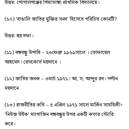
উত্তর: গোপালগঞ্জের গিমাডাঙ্গা প্রাথমিক বিদ্যালয়ে।
(
১০
) ‘বাঙালি জাতির মুক্তির সনদ’ হিসেবে পরিচিত কোনটি?
উত্তর: ছয় দফা।
(১১) বঙ্গবন্ধু উপাধি – ২৩ফেব্রু ১৯৬৯সালে । তোফায়েল
আহমেদ। রেসকোর্স ময়দানে ।
(১২) জাতির জনক – ৩মার্চ ১৯৭১। আ, স, আব্দুর রব। পল্টন
ময়দানে
(১৩) রাজনীতির কবি – ৫ এপ্রিল ১৯৭১ সালে মার্কিন সাময়িকী>
‘নিউজ উইক‘ ম্যাগাজিন বঙ্গবন্ধুর উপর একটি কভার স্টোরি
করে।