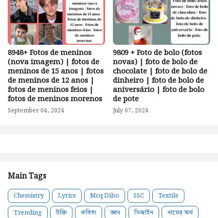
8948+ Fotos de meninos
9809 + Foto de bolo (fotos
(nova imagem) | fotos de
novas) | foto de bolo de
meninos de 15 anos | fotos
chocolate | foto de bolo de
de meninos de 12 anos |
dinheiro | foto de bolo de
fotos de meninos feios |
aniversário | foto de bolo
fotos de meninos morenos
de pote
September 04, 2024
July 07, 2024
Main Tags
Chemistry
Lyrics
Mcq Dibo
SSC
Textile
Trending
উক্তি
কবিতা
জ্ঞান
ডিজাইন
নামের অর্থ