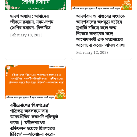
দ্বাদশ অধ্যায় : আমাদের
আদর্শবাদ ও বাস্তবের সংঘাতে
জীবনে রসায়ন, নবম-দশম
আদর্শবাদের অপমৃত্যু ঘটেছে
শ্রেণির রসায়ন- বিস্তারিত
মুখার্জি চরিত্রে ফলে জন্ম
নিয়েছে অন্যায়ের সঙ্গে
February 13, 2023
আপোষকামী এক সম্প্রদায়ের
আলোচনা করো- আসল ব্যাখা
February 12, 2023
রবীন্দ্রনাথের ‘ছিন্নপত্রের'
পাঠ্যপত্র অবলম্বনে তার
‘মানবপ্রীতির' স্বরূপটি পরিস্ফুট
করো | 'রবীন্দ্রনাথের
প্রতিফলন হয়েছে ছিন্নপত্রের
চিঠিতে' —আলোচনা করো-